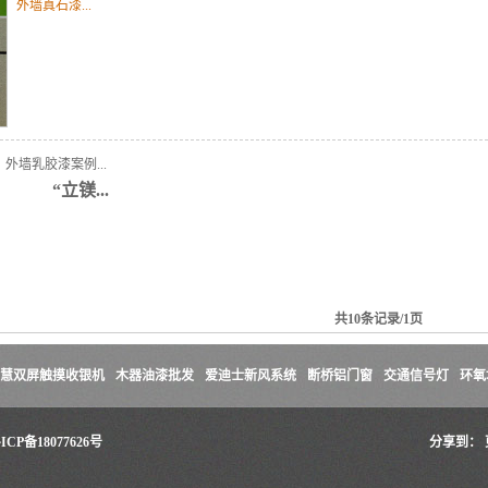
外墙真石漆...
外墙乳胶漆案例...
“立镁...
共10条记录/1页
慧双屏触摸收银机
木器油漆批发
爱迪士新风系统
断桥铝门窗
交通信号灯
环氧
ICP备18077626号
分享到：