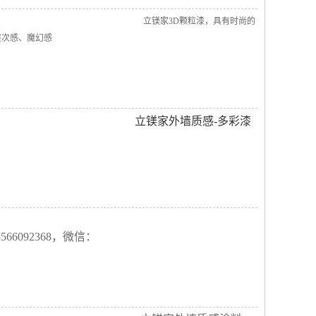
立镁家3D颗粒漆，具有时尚的
层次感、魔幻感
立镁家外墙质感-多彩漆
66092368，微信：