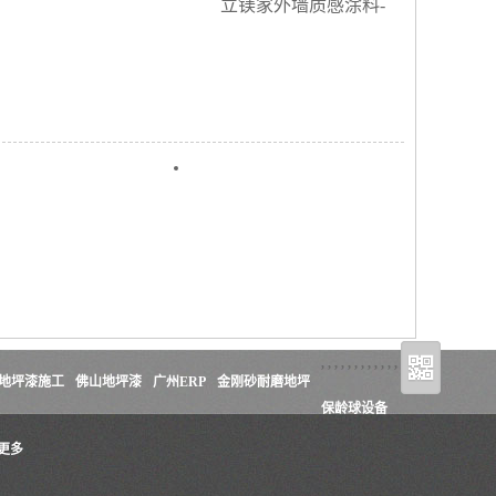
立镁家外墙质感涂料-
,
,
,
,
,
,
,
,
,
,
,
,
地坪漆施工
佛山地坪漆
广州ERP
金刚砂耐磨地坪
保龄球设备
更多