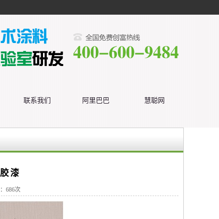
联系我们
阿里巴巴
慧聪网
固胶漆
气：
686次