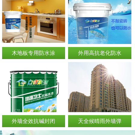
木地板专用防水涂
外用高抗老化防水
外墙全效抗碱封闭
天全候晴雨外墙弹