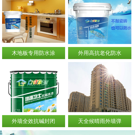
木地板专用防水涂
外用高抗老化防水
外墙全效抗碱封闭
天全候晴雨外墙弹