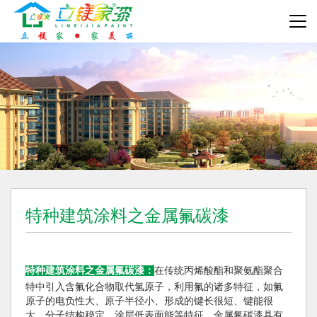
特种建筑涂料之金属氟碳漆
特种
建筑涂料
之
金属氟碳漆
：
在传统丙烯酸酯和聚氨酯聚合
特中引入含氟化合物取代氢原子，利用氟的诸多特征，如氟
原子的电负性大、原子半径小、形成的键长很短、键能很
大、分子结构稳定、涂层低表面能等特征。金属氟碳漆具有