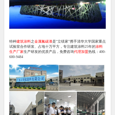
特种
建筑涂料
之
金属氟碳漆
是“立镁家”携手清华大学国家重点
试验室合作研发、占地十万平方，专注建筑涂料25年的
涂料
生产厂家
生产研发的优质产品，免费咨询
代理加盟
热线：400-
600-9484