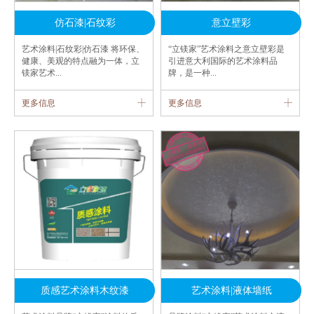
仿石漆|石纹彩
意立壁彩
艺术涂料|石纹彩|仿石漆 将环保、
“立镁家”艺术涂料之意立壁彩是
健康、美观的特点融为一体，立
引进意大利国际的艺术涂料品
镁家艺术...
牌，是一种...
更多信息
更多信息
质感艺术涂料木纹漆
艺术涂料|液体墙纸