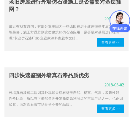
老旧房屋进行外墙仿石漆施工是否需要对基层挂
网？
2018-03-02
最近有朋友咨询：有部分业主因为一些原因在房子建造很多年后才进行外
墙装修，施工方遇若到这类建筑的仿石漆应用，是否要对基层进行挂网
呢?专业仿石漆厂家-立镁家涂料也就本文给...
查看更多>>
四步快速鉴别外墙真石漆品质优劣
2018-03-02
外墙真石漆施工后因其外观如天然石材般自然、稳重、气派，装饰性好、
性价比高，所以当下依然是各开发商提高利润点的主流产品之一。也正因
如此，面对真石漆市场良莠不齐的品质...
查看更多>>