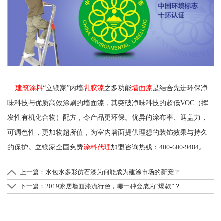
建筑涂料
“立镁家”内墙
乳胶漆
之多功能
墙面漆
是结合先进环保净
味科技与优质高效涂刷的墙面漆，其突破净味科技的超低VOC（挥
发性有机化合物）配方，令产品更环保。优异的涂布率、遮盖力，
可调色性，更加物超所值，为室内墙面提供理想的装饰效果与持久
的保护。立镁家全国免费
涂料代理
加盟咨询热线：400-600-9484。
上一篇：
水包水多彩仿石漆为何能成为建涂市场的新宠？
下一篇：
2019家居墙面漆流行色，哪一种会成为“爆款”？