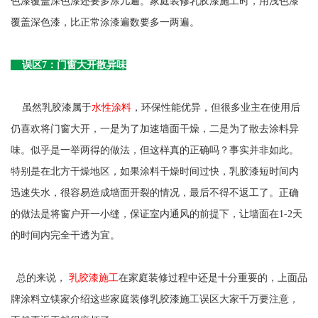
色漆覆盖深色漆还要多涂几遍。家庭装修乳胶漆施工时，用浅色漆
覆盖深色漆，比正常涂漆遍数要多一两遍。
误区7：门窗大开散异味
虽然乳胶漆属于
水性涂料
，环保性能优异，但很多业主在使用后
仍喜欢将门窗大开，一是为了加速墙面干燥，二是为了散去涂料异
味。似乎是一举两得的做法，但这样真的正确吗？事实并非如此。
特别是在北方干燥地区，如果涂料干燥时间过快，乳胶漆短时间内
迅速失水，很容易造成墙面开裂的情况，最后不得不返工了。正确
的做法是将窗户开一小缝，保证室内通风的前提下，让墙面在1-2天
的时间内完全干透为宜。
总的来说，
乳胶漆施工
在家庭装修过程中还是十分重要的，上面品
牌涂料立镁家介绍这些家庭装修乳胶漆施工误区大家千万要注意，